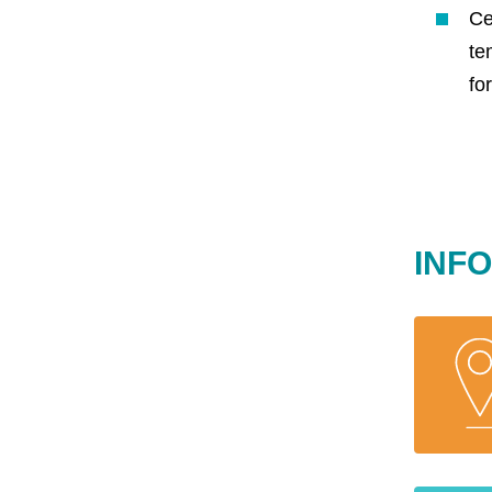
Ce
te
fo
INF