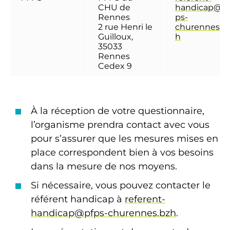
CHU de
handicap@p
Rennes
ps-
2 rue Henri le
churennes.b
Guilloux,
h
35033
Rennes
Cedex 9
À la réception de votre questionnaire,
l’organisme prendra contact avec vous
pour s’assurer que les mesures mises en
place correspondent bien à vos besoins
dans la mesure de nos moyens.
Si nécessaire, vous pouvez contacter le
référent handicap à
referent-
handicap@pfps-churennes.bzh
.