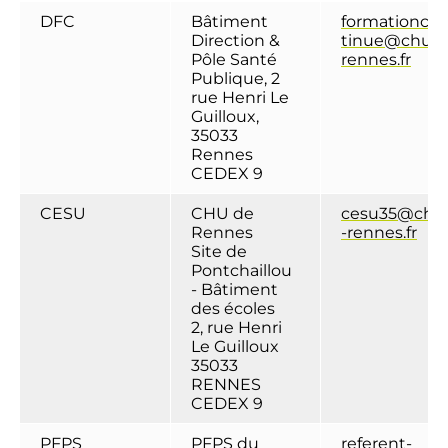
DFC
Bâtiment
formationco
Direction &
tinue@chu-
Pôle Santé
rennes.fr
Publique, 2
rue Henri Le
Guilloux,
35033
Rennes
CEDEX 9
CESU
CHU de
cesu35@chu
Rennes
-rennes.fr
Site de
Pontchaillou
- Bâtiment
des écoles
2, rue Henri
Le Guilloux
35033
RENNES
CEDEX 9
PFPS
PFPS du
referent-