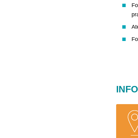
Fo
pr
At
Fo
INF