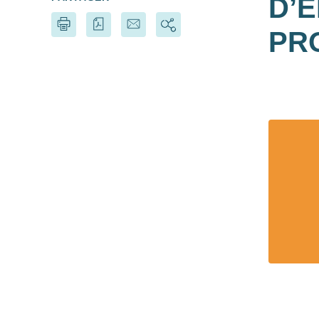
D’
PR